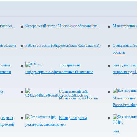
ственных
Федеральный портал "Российское образование"
Министерство 
ой области
Работа в России (общероссийская база вакансий)
Официальный с
области
зования
Электронный
сайт Департаме
печения
информационно-образовательный комплекс
мировых судей
рф
Официальный сайт
Минпросвещения России
Министерства н
Российской Фе
ресурсы
Наши дети (детям,
лодежной
родителям, специалистам)
сайт.