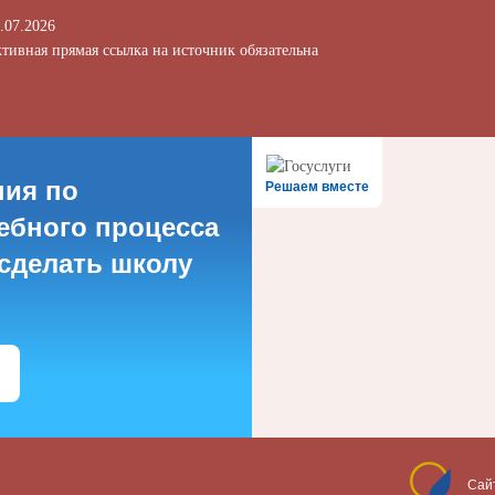
.07.2026
тивная прямая ссылка на источник обязательна
ния по
Решаем вместе
ебного процесса
 сделать школу
Сай