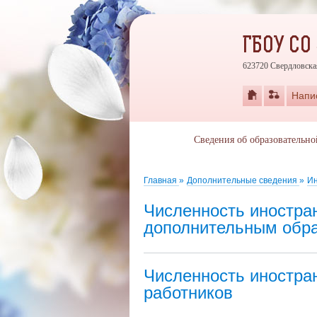
ГБОУ СО
623720 Свердловская
Напи
Сведения об образовательн
Главная
»
Дополнительные сведения
»
Ин
Численность иностра
дополнительным обр
Численность иностра
работников