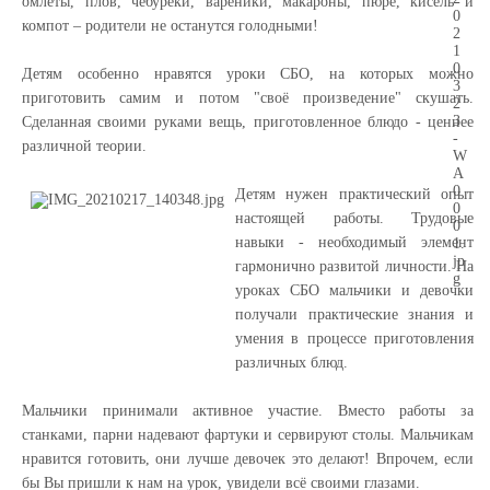
омлеты, плов, чебуреки, вареники, макароны, пюре, кисель и
компот
– родители не останутся голодными!
Детям особенно нравятся уроки СБО, на которых можно
приготовить самим и потом "своё произведение" скушать.
Сделанная своими руками вещь, приготовленное блюдо - ценнее
различной теории.
Детям нужен практический опыт
настоящей работы.
Трудовые
навыки - необходимый элемент
гармонично развитой личности. На
уроках СБО мальчики и девочки
получали практические знания и
умения в процессе приготовления
различных блюд.
Мальчики принимали активное участие. Вместо работы за
станками, парни надевают фартуки и сервируют столы. Мальчикам
нравится готовить, они лучше девочек это делают! Впрочем, если
бы Вы пришли к нам на урок, увидели всё своими глазами.