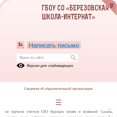
ГБОУ СО «БЕРЕЗОВСКАЯ
ШКОЛА-ИНТЕРНАТ»
Написать письмо
Детям не нужны бесполезные
Версия для слабовидящих
знания
25.03.2021
Ароматы по школе…. Что это? Где-то открылся ресторан? Нет! Это
Сведения об образовательной организации
ребята на уроках СБО готовят!
Учителя СБО вместе с ребятами - настоящие повара. Чему только
не научили учителя СБО будущих хозяек и хозяинов!
Салаты,